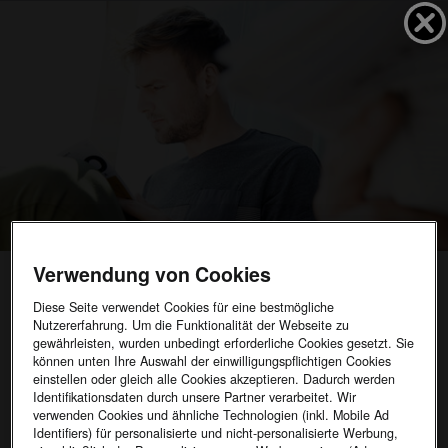
Verwendung von Cookies
Ihre Karriere Bei ŠKODA
Diese Seite verwendet Cookies für eine bestmögliche
Nutzererfahrung. Um die Funktionalität der Webseite zu
gewährleisten, wurden unbedingt erforderliche Cookies gesetzt. Sie
10.06.2026
können unten Ihre Auswahl der einwilligungspflichtigen Cookies
einstellen oder gleich alle Cookies akzeptieren. Dadurch werden
Anforderungen
Identifikationsdaten durch unsere Partner verarbeitet. Wir
verwenden Cookies und ähnliche Technologien (inkl. Mobile Ad
Begeisterung für die Automarken unseres Konzerns
Identifiers) für personalisierte und nicht-personalisierte Werbung,
Zuverlässigkeit und Flexibilität