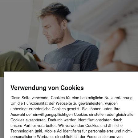
Verwendung von Cookies
Ihre Karriere Bei ŠKODA
Diese Seite verwendet Cookies für eine bestmögliche Nutzererfahrung.
Um die Funktionalität der Webseite zu gewährleisten, wurden
15.07.2026
unbedingt erforderliche Cookies gesetzt. Sie können unten Ihre
Auswahl der einwilligungspflichtigen Cookies einstellen oder gleich alle
Sie bringen mit:
Cookies akzeptieren. Dadurch werden Identifikationsdaten durch
unsere Partner verarbeitet. Wir verwenden Cookies und ähnliche
Abgeschlossene Fachausbildung (Kfz-Technik)
Technologien (inkl. Mobile Ad Identifiers) für personalisierte und nicht-
Berufserfahrung als Serviceberater:in in der Kfz-Branche
personalisierte Werbung, einschließlich der Personalisierung von