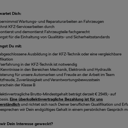
wartet Dich:
bernimmst Wartungs- und Reparaturarbeiten an Fahrzeugen
ührst KFZ-Servicearbeiten durch
ontierst und demontierst Fahrzeugteile fachgerecht
rgst für die Einhaltung von Qualitäts- und Sicherheitsstandards
ngst Du mit:
abgeschlossene Ausbildung in der KFZ-Technik oder eine vergleichbare
fikation
serfahrung in der KFZ-Technik ist notwendig
Kenntnisse in den Bereichen Mechanik, Elektronik und Hydraulik
isterung für unsere Automarken und Freude an der Arbeit im Team
atzfreude, Zuverlässigkeit und Verantwortungsbewusstsein
rschein der Klasse B
lektivvertragliche Brutto-Mindestgehalt beträgt derzeit € 2949,- auf
tbasis.
Eine überkollektivvertragliche Bezahlung ist für uns
erständlich
und richtet sich nach Deiner beruflichen Qualifikation und Er
esprechen wir Dein endgültiges Gehalt in einem persönlichen Gespräch mit
wir Dein Interesse geweckt?