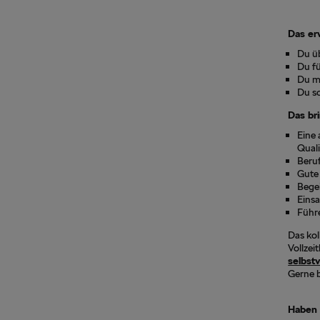
Das er
Du ü
Du f
Du m
Du so
Das bri
Eine 
Quali
Beruf
Gute 
Bege
Eins
Führe
Das kol
Vollzei
selbstv
Gerne b
Haben 