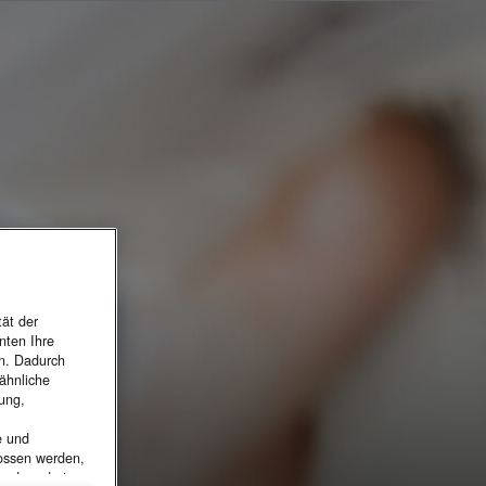
tät der
nten Ihre
en. Dadurch
ähnliche
bung,
e und
lossen werden,
ondere dort