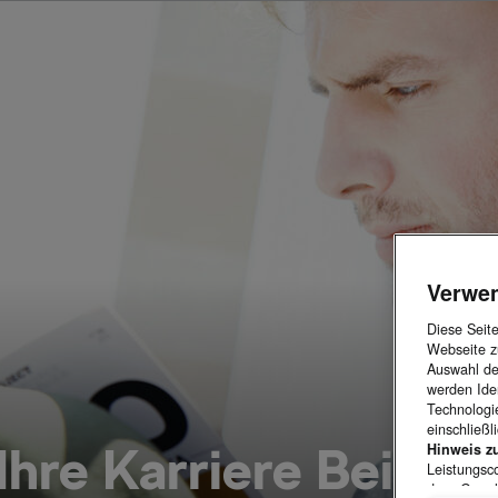
Verwe
Diese Seit
Webseite z
Auswahl der
werden Iden
Technologie
einschließl
Ihre Karriere Bei Š
Hinweis z
Leistungsc
dass Googl