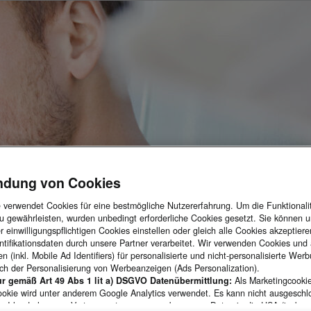
ndung von Cookies
e verwendet Cookies für eine bestmögliche Nutzererfahrung. Um die Funktionali
u gewährleisten, wurden unbedingt erforderliche Cookies gesetzt. Sie können u
 einwilligungspflichtigen Cookies einstellen oder gleich alle Cookies akzeptier
tifikationsdaten durch unsere Partner verarbeitet. Wir verwenden Cookies und 
n (inkl. Mobile Ad Identifiers) für personalisierte und nicht-personalisierte Wer
ich der Personalisierung von Werbeanzeigen (Ads Personalization).
KODA
ur gemäß Art 49 Abs 1 lit a) DSGVO Datenübermittlung:
Als Marketingcooki
ookie wird unter anderem Google Analytics verwendet. Es kann nicht ausgesch
e Irland als unser Vertragspartner personenbezogene Daten in die USA (insbes