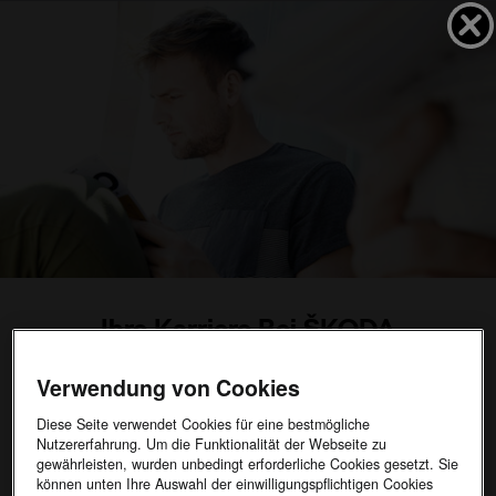
Ihre Karriere Bei ŠKODA
13.05.2026
Verwendung von Cookies
Diese Seite verwendet Cookies für eine bestmögliche
Das bieten wir Dir:
Nutzererfahrung. Um die Funktionalität der Webseite zu
Einen modernen Arbeitsplatz, an dem Du Deine Leidenschaft für
gewährleisten, wurden unbedingt erforderliche Cookies gesetzt. Sie
unsere Marken ausleben kannst
können unten Ihre Auswahl der einwilligungspflichtigen Cookies