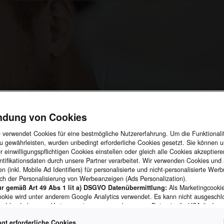
ndung von Cookies
e verwendet Cookies für eine bestmögliche Nutzererfahrung. Um die Funktionali
u gewährleisten, wurden unbedingt erforderliche Cookies gesetzt. Sie können u
 einwilligungspflichtigen Cookies einstellen oder gleich alle Cookies akzeptier
tifikationsdaten durch unsere Partner verarbeitet. Wir verwenden Cookies und 
n (inkl. Mobile Ad Identifiers) für personalisierte und nicht-personalisierte Wer
ich der Personalisierung von Werbeanzeigen (Ads Personalization).
ur gemäß Art 49 Abs 1 lit a) DSGVO Datenübermittlung:
Als Marketingcooki
ookie wird unter anderem Google Analytics verwendet. Es kann nicht ausgesch
KODA
e Irland als unser Vertragspartner personenbezogene Daten in die USA (insbes
gle LLC) weitergibt. In den USA besteht kein der Europäischen Union der Sach
gt erforderliche Cookies
iges Datenschutzniveau und es fehlt an einem Angemessenheitsbeschluss der E