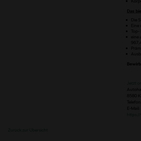
Körpe
Das bie
Die S
Eine
Top-
eine 
967,4
Präm
Ausb
Bewirb 
Jetzt o
Autoha
8580 K
Telefon
E-Mail:
https:/
Zurück zur Übersicht