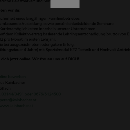
rliche Belastbarkeit und Selbstständigkeit
ten wir dir:
icherheit eines langjährigen Familienbetriebes
 umfassende Ausbildung, sowie persönlichkeitsbildende Seminare
 Karrieremöglichkeiten innerhalb unserer Unternehmen
auf dem Kollektivvertrag basierende Lehrlingsentschädigung(brutto) von 
2 pro Monat im ersten Lehrjahr,
ie bei ausgezeichnetem oder gutem Erfolg.
ildungsdauer 4 Jahre( mit Spezialmodul KFZ Technik und Hochvolt Antrieb
dich jetzt online. Wir freuen uns auf DICH!
nline bewerben
us Kainbacher
öflach
:
03144/3491 oder 0676/5124500
peter@kainbacher.at
/www.kainbacher.at